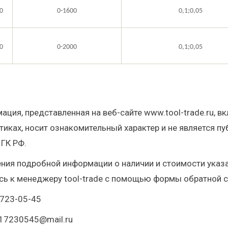
0
0-
160
0
0,1;0,05
0
0-
200
0
0,1;0,05
ация, представленная на веб-сайте www.tool-trade.ru, в
тиках, носит ознакомительный характер и не является 
 ГК РФ.
ния подробной информации о наличии и стоимости указан
ь к менеджеру tool-trade с помощью формы обратной с
)723-05-45
517230545@mail.ru