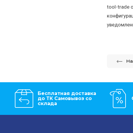
tool-trade
конфигурац
уведомлен
На
Бесплатная доставка
до ТК Самовывоз со
склада