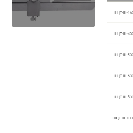
ШЦТ-I
II
-16
ШЦТ-I
II
-
40
ШЦТ-
II
I-
50
ШЦТ-I
II
-
63
ШЦТ-I
II
-
80
ШЦТ-
II
I-10
0