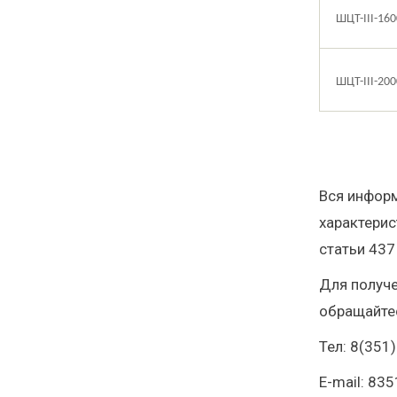
ШЦТ-I
II
-
160
ШЦТ-I
II
-
200
Вся информ
характерис
статьи 437
Для получе
обращайтес
Тел: 8(351
E-mail: 83