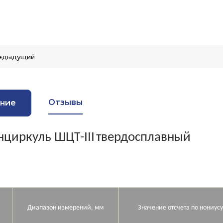
едыдущий
Отзывы
ние
нциркуль ШЦТ
-III
твердосплавный
Диапазон измерений, мм
Значение отсчета по нониусу